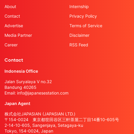
About
Internship
Contact
Privacy Policy
Advertise
Terms of Service
Media Partner
Disclaimer
Career
RSS Feed
Contact
Indonesia Office
Jalan Suryalaya V no.32
Bandung 40265
Email:
info@japanesestation.com
Japan Agent
株式会社JAPASIAN (JAPASIAN LTD.)
〒154-0024 東京都世田谷区三軒茶屋二丁目14番10-605号
2-14-10-605, Sangenjaya, Setagaya-ku
Tokyo, 154-0024, Japan