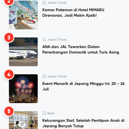
2
Japan Travel
Kamar Pokemon di Hotel MIMARU
Direnovasi, Jadi Makin Ajaib!
3
Japan Travel
ANA dan JAL Tawarkan Diskon
Penerbangan Domestik untuk Turis Asing
4
Japan Travel
Event Menarik di Jepang Minggu Ini: 20 - 26
Juli
5
News
Kekurangan Staf, Sekolah Penitipan Anak di
Jepang Banyak Tutup