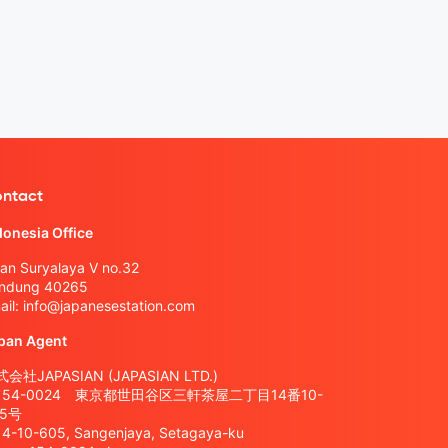
ntact
donesia Office
lan Suryalaya V no.32
ndung 40265
ail:
info@japanesestation.com
pan Agent
会社JAPASIAN (JAPASIAN LTD.)
154-0024 東京都世田谷区三軒茶屋二丁目14番10-
05号
14-10-605, Sangenjaya, Setagaya-ku