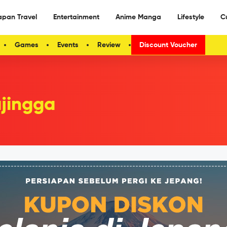
apan Travel
Entertainment
Anime Manga
Lifestyle
C
Games
Events
Review
Discount Voucher
ajingga