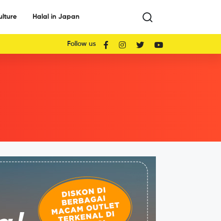
ulture
Halal in Japan
Follow us