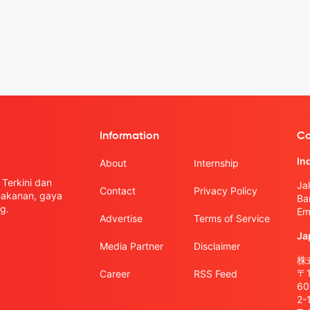
Information
Co
In
About
Internship
Terkini dan
Ja
Contact
Privacy Policy
 makanan, gaya
Ba
g.
Em
Advertise
Terms of Service
Ja
Media Partner
Disclaimer
株式
〒
Career
RSS Feed
6
2-