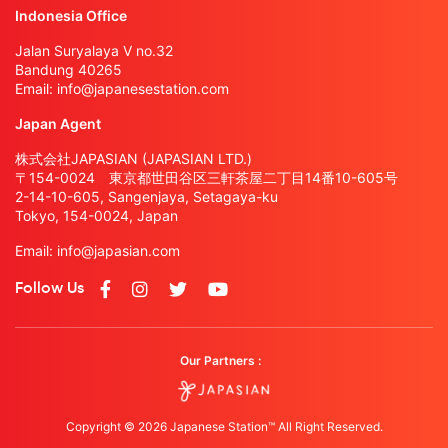
Indonesia Office
Jalan Suryalaya V no.32
Bandung 40265
Email:
info@japanesestation.com
Japan Agent
株式会社JAPASIAN (JAPASIAN LTD.)
〒154-0024 東京都世田谷区三軒茶屋二丁目14番10-605号
2-14-10-605, Sangenjaya, Setagaya-ku
Tokyo, 154-0024, Japan
Email:
info@japasian.com
Follow Us
Our Partners :
Copyright © 2026 Japanese Station™ All Right Reserved.