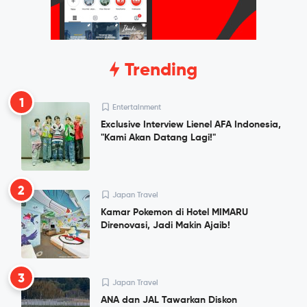
Trending
1
Entertainment
Exclusive Interview Lienel AFA Indonesia,
"Kami Akan Datang Lagi!"
2
Japan Travel
Kamar Pokemon di Hotel MIMARU
Direnovasi, Jadi Makin Ajaib!
3
Japan Travel
ANA dan JAL Tawarkan Diskon