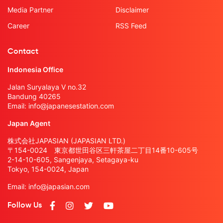
Media Partner
Disclaimer
Career
RSS Feed
Contact
Indonesia Office
Jalan Suryalaya V no.32
Bandung 40265
Email:
info@japanesestation.com
Japan Agent
株式会社JAPASIAN (JAPASIAN LTD.)
〒154-0024 東京都世田谷区三軒茶屋二丁目14番10-605号
2-14-10-605, Sangenjaya, Setagaya-ku
Tokyo, 154-0024, Japan
Email:
info@japasian.com
Follow Us