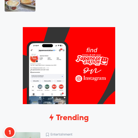
Trending
1
Entertainment