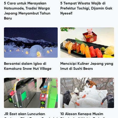
5 Cara untuk Merayakan
5 Tempat Wisata Wajib di
Hatsumode, Tradisi Warga
Prefektur Tochigi, Dijamin Gak
Jepang Menyambut Tahun
Nyesel!
Baru
Bersantai dalam Igloo di
Mencicipi Kuliner Jepang yang
Kamakura Snow Hut Village
Imut di Sushi Bears
JR East akan Luncurkan
10 Alasan Kenapa Musim