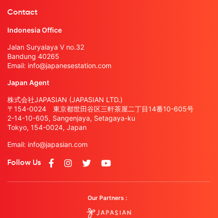
Contact
Indonesia Office
Jalan Suryalaya V no.32
Bandung 40265
Email:
info@japanesestation.com
Japan Agent
株式会社JAPASIAN (JAPASIAN LTD.)
〒154-0024 東京都世田谷区三軒茶屋二丁目14番10-605号
2-14-10-605, Sangenjaya, Setagaya-ku
Tokyo, 154-0024, Japan
Email:
info@japasian.com
Follow Us
Our Partners :