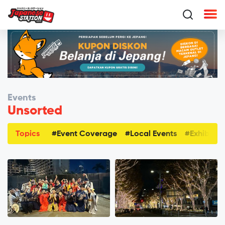
Events
Unsorted
Topics
#Event Coverage
#Local Events
#Exhibitio