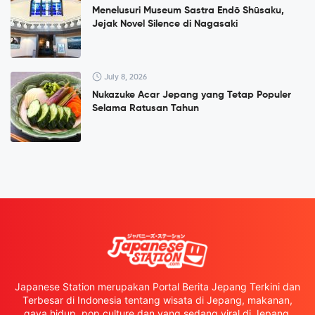
Menelusuri Museum Sastra Endō Shūsaku,
Jejak Novel Silence di Nagasaki
July 8, 2026
Nukazuke Acar Jepang yang Tetap Populer
Selama Ratusan Tahun
Japanese Station merupakan Portal Berita Jepang Terkini dan
Terbesar di Indonesia tentang wisata di Jepang, makanan,
gaya hidup, pop culture dan yang sedang viral di Jepang.