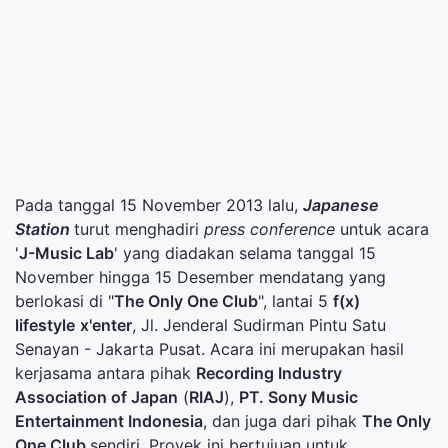
Pada tanggal 15 November 2013 lalu,
Japanese
Station
turut menghadiri
p
ress conference
untuk acara
'
J-Music Lab
' yang diadakan selama tanggal 15
November hingga 15 Desember mendatang yang
berlokasi di "
The Only One Club
", lantai 5
f(x)
lifestyle
x'enter
, Jl. Jenderal Sudirman Pintu Satu
Senayan - Jakarta Pusat. Acara ini merupakan hasil
kerjasama antara pihak
Recording Industry
Association of Japan
(
RIAJ
),
PT. Sony Music
Entertainment Indonesia
, dan juga dari pihak
The Only
One Club
sendiri. Proyek ini bertujuan untuk