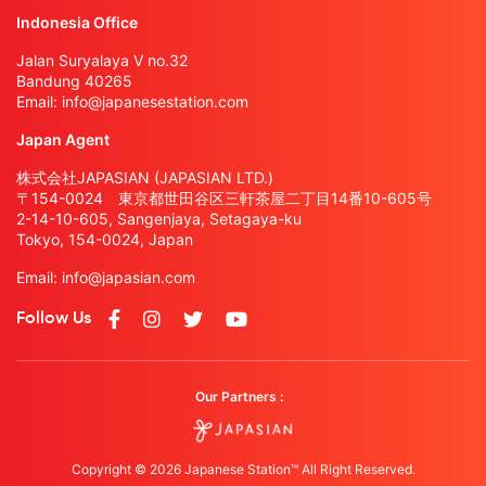
Indonesia Office
Jalan Suryalaya V no.32
Bandung 40265
Email:
info@japanesestation.com
Japan Agent
株式会社JAPASIAN (JAPASIAN LTD.)
〒154-0024 東京都世田谷区三軒茶屋二丁目14番10-605号
2-14-10-605, Sangenjaya, Setagaya-ku
Tokyo, 154-0024, Japan
Email:
info@japasian.com
Follow Us
Our Partners :
Copyright © 2026 Japanese Station™ All Right Reserved.