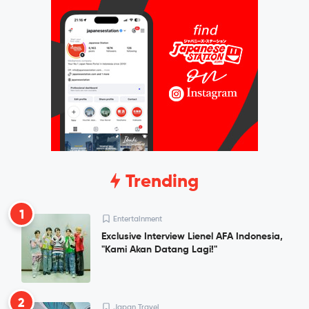
Trending
1
Entertainment
Exclusive Interview Lienel AFA Indonesia,
"Kami Akan Datang Lagi!"
2
Japan Travel