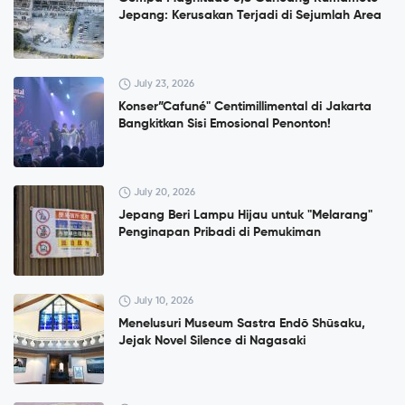
Jepang: Kerusakan Terjadi di Sejumlah Area
July 23, 2026
Konser”Cafuné" Centimillimental di Jakarta
Bangkitkan Sisi Emosional Penonton!
July 20, 2026
Jepang Beri Lampu Hijau untuk "Melarang"
Penginapan Pribadi di Pemukiman
July 10, 2026
Menelusuri Museum Sastra Endō Shūsaku,
Jejak Novel Silence di Nagasaki