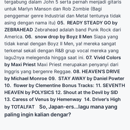
tergabung dalam John 5 serta pernah menjadi gitaris
untuk Marlyn Manson dan Rob Zombie (Bagi
penggemar genre Industrial dan Metal tentunya tidak
asing dengan nama itu)
05. READY STEADY GO by
ZEBRAHEAD
Zebrahead adalah band Punk Rock dari
America.
06. snow drop by Boyz II Men
Siapa yang
tidak kenal dengan Boyz II Men, ya! mereka sangat
terkenal sekali dengan R&B grup vocal mereka yang
lagu2nya melegenda hingga saat ini.
07. Vivid Colors
by Maxi Priest
Maxi Priest merupakan penyanyi dari
Inggris yang bergenre Reggae.
08. HEAVEN'S DRIVE
by Michael Monroe
09. STAY AWAY by Daniel Powter
10. flower by Clementine
Bonus Tracks:
11. SEVENTH
HEAVEN by POLYSICS
12. Shout at the Devil by SID
13. Caress of Venus by Hemenway
14. Driver's High
So, Japan-ers...lagu mana yang
by TOTALFAT
paling ingin kalian dengar?