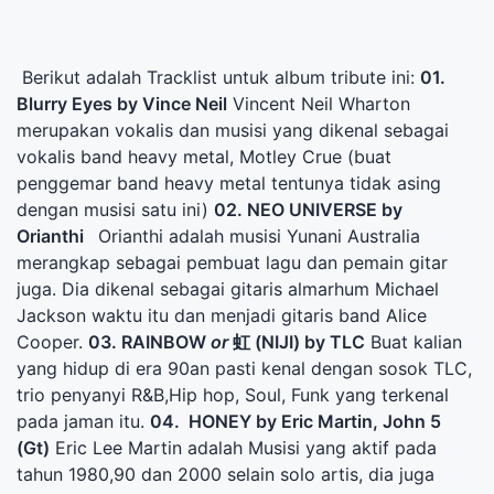
Berikut adalah Tracklist untuk album tribute ini:
01.
Blurry Eyes by Vince Neil
Vincent Neil Wharton
merupakan vokalis dan musisi yang dikenal sebagai
vokalis band heavy metal, Motley Crue (buat
penggemar band heavy metal tentunya tidak asing
dengan musisi satu ini)
02. NEO UNIVERSE by
Orianthi
Orianthi adalah musisi Yunani Australia
merangkap sebagai pembuat lagu dan pemain gitar
juga. Dia dikenal sebagai gitaris almarhum Michael
Jackson waktu itu dan menjadi gitaris band Alice
Cooper.
03. RAINBOW
or
虹 (NIJI) by TLC
Buat kalian
yang hidup di era 90an pasti kenal dengan sosok TLC,
trio penyanyi R&B,Hip hop, Soul, Funk yang terkenal
pada jaman itu.
04. HONEY by Eric Martin, John 5
(Gt)
Eric Lee Martin adalah Musisi yang aktif pada
tahun 1980,90 dan 2000 selain solo artis, dia juga