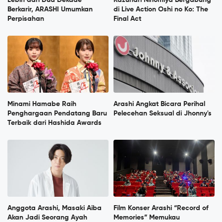
Lebih dari Dua Dekade
Kazunari Ninomiya Bergabung
Berkarir, ARASHI Umumkan
di Live Action Oshi no Ko: The
Perpisahan
Final Act
Minami Hamabe Raih
Arashi Angkat Bicara Perihal
Penghargaan Pendatang Baru
Pelecehan Seksual di Jhonny's
Terbaik dari Hashida Awards
Anggota Arashi, Masaki Aiba
Film Konser Arashi “Record of
Akan Jadi Seorang Ayah
Memories” Memukau