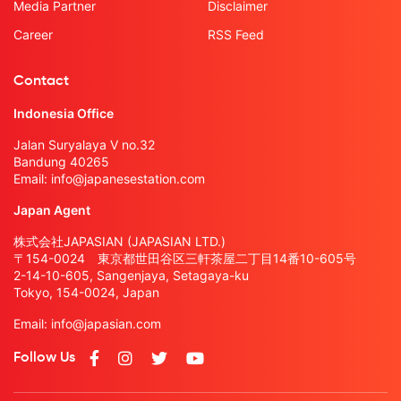
Media Partner
Disclaimer
Career
RSS Feed
Contact
Indonesia Office
Jalan Suryalaya V no.32
Bandung 40265
Email:
info@japanesestation.com
Japan Agent
株式会社JAPASIAN (JAPASIAN LTD.)
〒154-0024 東京都世田谷区三軒茶屋二丁目14番10-605号
2-14-10-605, Sangenjaya, Setagaya-ku
Tokyo, 154-0024, Japan
Email:
info@japasian.com
Follow Us