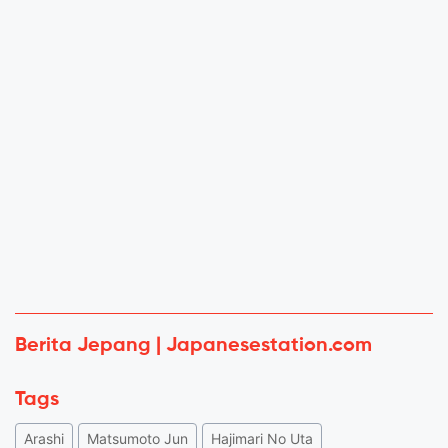
Berita Jepang | Japanesestation.com
Tags
Arashi
Matsumoto Jun
Hajimari No Uta