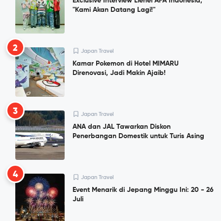
Exclusive Interview Lienel AFA Indonesia,
"Kami Akan Datang Lagi!"
2
Japan Travel
Kamar Pokemon di Hotel MIMARU
Direnovasi, Jadi Makin Ajaib!
3
Japan Travel
ANA dan JAL Tawarkan Diskon
Penerbangan Domestik untuk Turis Asing
4
Japan Travel
Event Menarik di Jepang Minggu Ini: 20 - 26
Juli