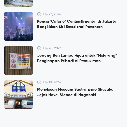
July 23, 2026
Konser”Cafuné" Centimillimental di Jakarta
Bangkitkan Sisi Emosional Penonton!
July 20, 2026
Jepang Beri Lampu Hijau untuk "Melarang"
Penginapan Pribadi di Pemukiman
July 10, 2026
Menelusuri Museum Sastra Endō Shūsaku,
Jejak Novel Silence di Nagasaki