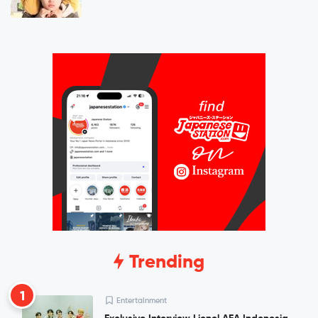
Trending
1
Entertainment