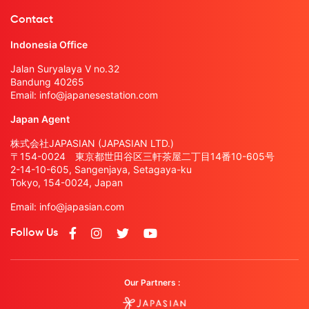
Contact
Indonesia Office
Jalan Suryalaya V no.32
Bandung 40265
Email:
info@japanesestation.com
Japan Agent
株式会社JAPASIAN (JAPASIAN LTD.)
〒154-0024 東京都世田谷区三軒茶屋二丁目14番10-605号
2-14-10-605, Sangenjaya, Setagaya-ku
Tokyo, 154-0024, Japan
Email:
info@japasian.com
Follow Us
Our Partners :