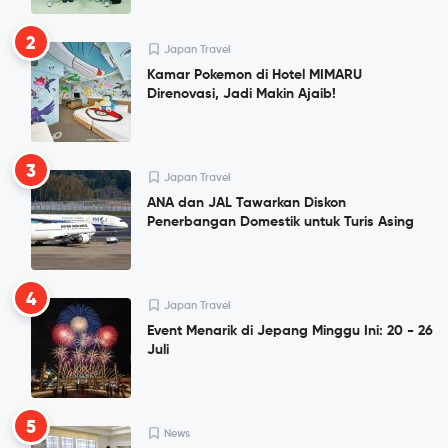
2
Japan Travel
Kamar Pokemon di Hotel MIMARU
Direnovasi, Jadi Makin Ajaib!
3
Japan Travel
ANA dan JAL Tawarkan Diskon
Penerbangan Domestik untuk Turis Asing
4
Japan Travel
Event Menarik di Jepang Minggu Ini: 20 - 26
Juli
5
News