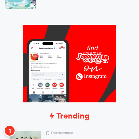
Trending
1
Entertainment