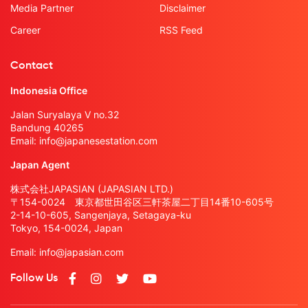
Media Partner
Disclaimer
Career
RSS Feed
Contact
Indonesia Office
Jalan Suryalaya V no.32
Bandung 40265
Email:
info@japanesestation.com
Japan Agent
株式会社JAPASIAN (JAPASIAN LTD.)
〒154-0024 東京都世田谷区三軒茶屋二丁目14番10-605号
2-14-10-605, Sangenjaya, Setagaya-ku
Tokyo, 154-0024, Japan
Email:
info@japasian.com
Follow Us