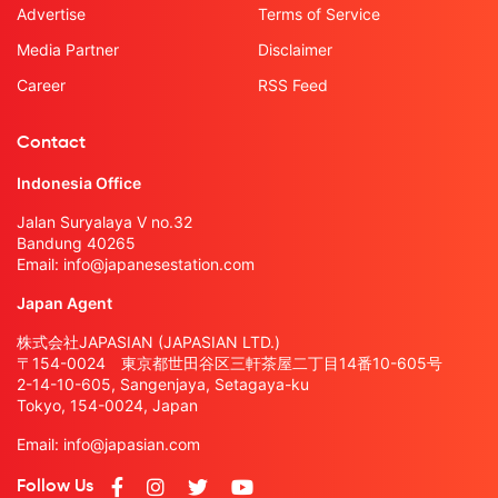
Advertise
Terms of Service
Media Partner
Disclaimer
Career
RSS Feed
Contact
Indonesia Office
Jalan Suryalaya V no.32
Bandung 40265
Email:
info@japanesestation.com
Japan Agent
株式会社JAPASIAN (JAPASIAN LTD.)
〒154-0024 東京都世田谷区三軒茶屋二丁目14番10-605号
2-14-10-605, Sangenjaya, Setagaya-ku
Tokyo, 154-0024, Japan
Email:
info@japasian.com
Follow Us