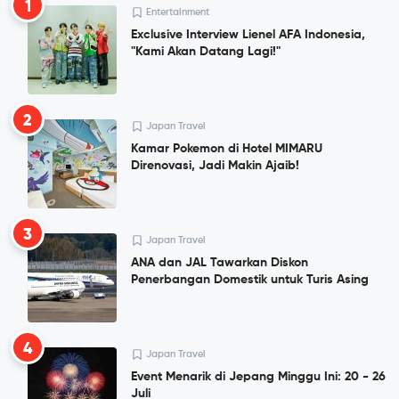
1
Entertainment
Exclusive Interview Lienel AFA Indonesia,
"Kami Akan Datang Lagi!"
2
Japan Travel
Kamar Pokemon di Hotel MIMARU
Direnovasi, Jadi Makin Ajaib!
3
Japan Travel
ANA dan JAL Tawarkan Diskon
Penerbangan Domestik untuk Turis Asing
4
Japan Travel
Event Menarik di Jepang Minggu Ini: 20 - 26
Juli