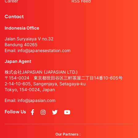
Career
RSS Feed
Contact
Indonesia Office
Jalan Suryalaya V no.32
Bandung 40265
Email:
info@japanesestation.com
Japan Agent
株式会社JAPASIAN (JAPASIAN LTD.)
〒154-0024 東京都世田谷区三軒茶屋二丁目14番10-605号
2-14-10-605, Sangenjaya, Setagaya-ku
Tokyo, 154-0024, Japan
Email:
info@japasian.com
Follow Us
Our Partners :