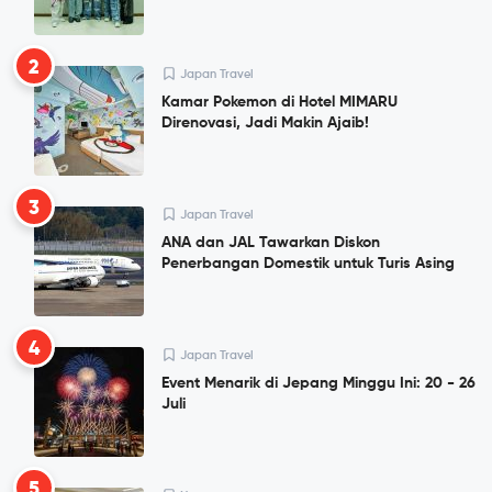
2
Japan Travel
Kamar Pokemon di Hotel MIMARU
Direnovasi, Jadi Makin Ajaib!
3
Japan Travel
ANA dan JAL Tawarkan Diskon
Penerbangan Domestik untuk Turis Asing
4
Japan Travel
Event Menarik di Jepang Minggu Ini: 20 - 26
Juli
5