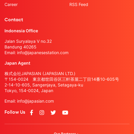
Career
RSS Feed
Contact
Indonesia Office
Jalan Suryalaya V no.32
Bandung 40265
Email:
info@japanesestation.com
Japan Agent
株式会社JAPASIAN (JAPASIAN LTD.)
〒154-0024 東京都世田谷区三軒茶屋二丁目14番10-605号
2-14-10-605, Sangenjaya, Setagaya-ku
Tokyo, 154-0024, Japan
Email:
info@japasian.com
Follow Us
Our Partners :