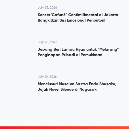
July 23, 2026
Konser”Cafuné" Centimillimental di Jakarta
Bangkitkan Sisi Emosional Penonton!
July 20, 2026
Jepang Beri Lampu Hijau untuk "Melarang"
Penginapan Pribadi di Pemukiman
July 10, 2026
Menelusuri Museum Sastra Endō Shūsaku,
Jejak Novel Silence di Nagasaki