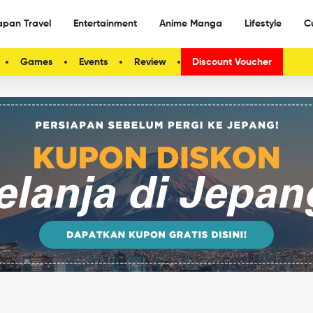
apan Travel
Entertainment
Anime Manga
Lifestyle
C
Games
Events
Review
Discount Voucher