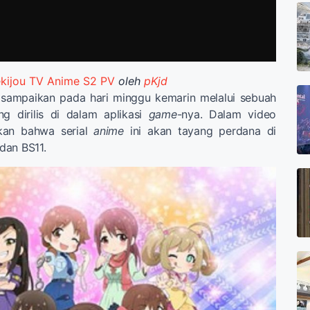
Gekijou TV Anime S2 PV
oleh
pKjd
sampaikan pada hari minggu kemarin melalui sebuah
g dirilis di dalam aplikasi
game
-nya. Dalam video
ikan bahwa serial
anime
ini akan tayang perdana di
dan BS11.