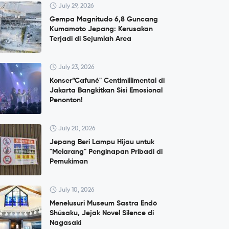
July 29, 2026
Gempa Magnitudo 6,8 Guncang
Kumamoto Jepang: Kerusakan
Terjadi di Sejumlah Area
July 23, 2026
Konser”Cafuné" Centimillimental di
Jakarta Bangkitkan Sisi Emosional
Penonton!
July 20, 2026
Jepang Beri Lampu Hijau untuk
"Melarang" Penginapan Pribadi di
Pemukiman
July 10, 2026
Menelusuri Museum Sastra Endō
Shūsaku, Jejak Novel Silence di
Nagasaki