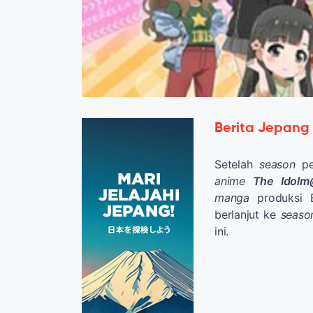
Berita Jepang
Setelah
season
per
anime
The Idolm@
manga
produksi B
berlanjut ke
seaso
ini.