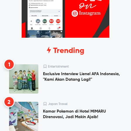
Trending
1
Entertainment
Exclusive Interview Lienel AFA Indonesia,
"Kami Akan Datang Lagi!"
2
Japan Travel
Kamar Pokemon di Hotel MIMARU
Direnovasi, Jadi Makin Ajaib!