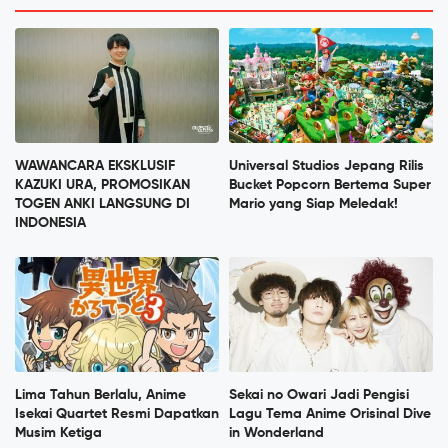
WAWANCARA EKSKLUSIF
Universal Studios Jepang Rilis
KAZUKI URA, PROMOSIKAN
Bucket Popcorn Bertema Super
TOGEN ANKI LANGSUNG DI
Mario yang Siap Meledak!
INDONESIA
Lima Tahun Berlalu, Anime
Sekai no Owari Jadi Pengisi
Isekai Quartet Resmi Dapatkan
Lagu Tema Anime Orisinal Dive
Musim Ketiga
in Wonderland