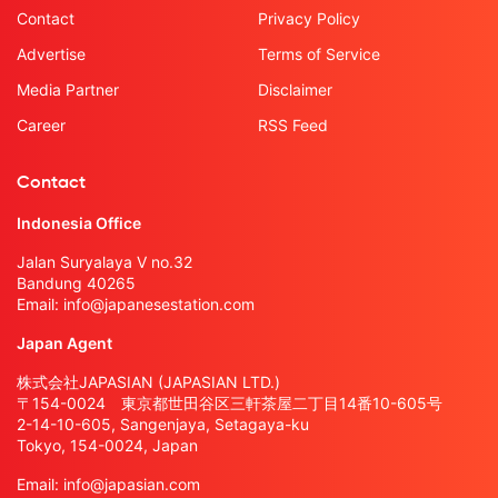
Contact
Privacy Policy
Advertise
Terms of Service
Media Partner
Disclaimer
Career
RSS Feed
Contact
Indonesia Office
Jalan Suryalaya V no.32
Bandung 40265
Email:
info@japanesestation.com
Japan Agent
株式会社JAPASIAN (JAPASIAN LTD.)
〒154-0024 東京都世田谷区三軒茶屋二丁目14番10-605号
2-14-10-605, Sangenjaya, Setagaya-ku
Tokyo, 154-0024, Japan
Email:
info@japasian.com