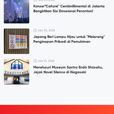
Konser”Cafuné" Centimillimental di Jakarta
Bangkitkan Sisi Emosional Penonton!
July 20, 2026
Jepang Beri Lampu Hijau untuk "Melarang"
Penginapan Pribadi di Pemukiman
July 10, 2026
Menelusuri Museum Sastra Endō Shūsaku,
Jejak Novel Silence di Nagasaki