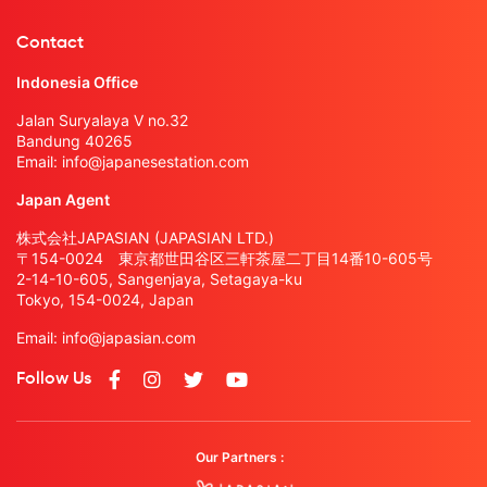
Contact
Indonesia Office
Jalan Suryalaya V no.32
Bandung 40265
Email:
info@japanesestation.com
Japan Agent
株式会社JAPASIAN (JAPASIAN LTD.)
〒154-0024 東京都世田谷区三軒茶屋二丁目14番10-605号
2-14-10-605, Sangenjaya, Setagaya-ku
Tokyo, 154-0024, Japan
Email:
info@japasian.com
Follow Us
Our Partners :