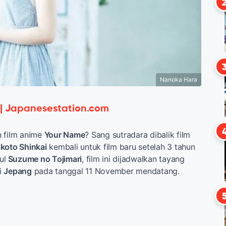
Nanoka Hara
 | Japanesestation.com
n film anime
Your Name
? Sang sutradara dibalik film
koto Shinkai
kembali untuk film baru setelah 3 tahun
ul
Suzume no Tojimari
, film ini dijadwalkan tayang
i
Jepang
pada tanggal 11 November mendatang.