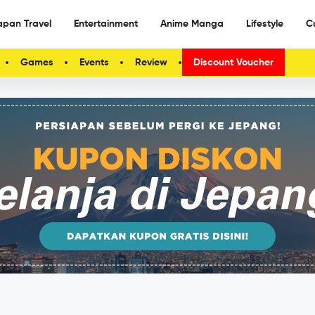
apan Travel
Entertainment
Anime Manga
Lifestyle
C
Games
Events
Review
Discount Voucher