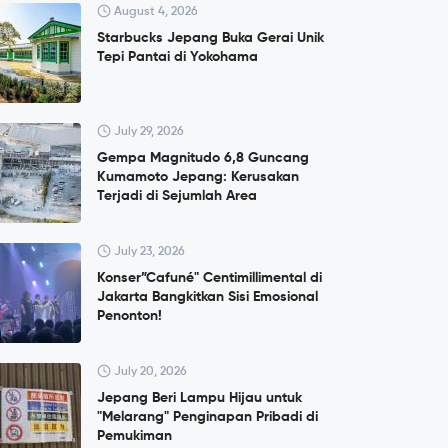
August 4, 2026
Starbucks Jepang Buka Gerai Unik
Tepi Pantai di Yokohama
July 29, 2026
Gempa Magnitudo 6,8 Guncang
Kumamoto Jepang: Kerusakan
Terjadi di Sejumlah Area
July 23, 2026
Konser”Cafuné" Centimillimental di
Jakarta Bangkitkan Sisi Emosional
Penonton!
July 20, 2026
Jepang Beri Lampu Hijau untuk
"Melarang" Penginapan Pribadi di
Pemukiman