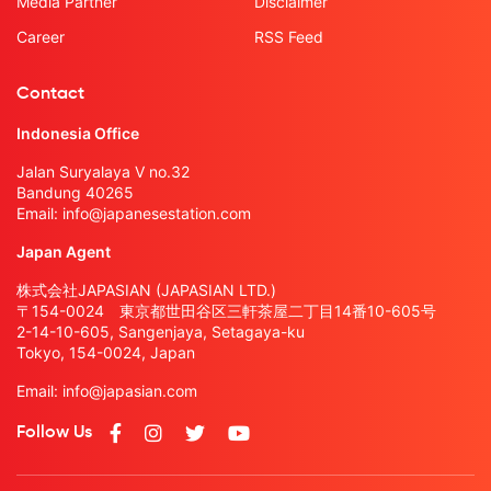
Media Partner
Disclaimer
Career
RSS Feed
Contact
Indonesia Office
Jalan Suryalaya V no.32
Bandung 40265
Email:
info@japanesestation.com
Japan Agent
株式会社JAPASIAN (JAPASIAN LTD.)
〒154-0024 東京都世田谷区三軒茶屋二丁目14番10-605号
2-14-10-605, Sangenjaya, Setagaya-ku
Tokyo, 154-0024, Japan
Email:
info@japasian.com
Follow Us