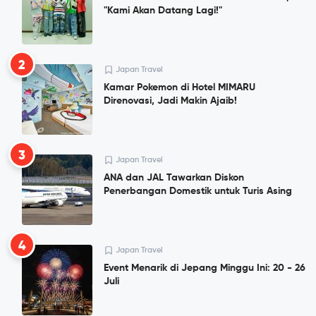
"Kami Akan Datang Lagi!"
2
Japan Travel
Kamar Pokemon di Hotel MIMARU
Direnovasi, Jadi Makin Ajaib!
3
Japan Travel
ANA dan JAL Tawarkan Diskon
Penerbangan Domestik untuk Turis Asing
4
Japan Travel
Event Menarik di Jepang Minggu Ini: 20 - 26
Juli