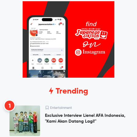
Trending
1
Entertainment
Exclusive Interview Lienel AFA Indonesia,
"Kami Akan Datang Lagi!"