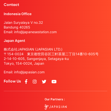
Contact
Indonesia Office
Jalan Suryalaya V no.32
Bandung 40265
Email:
info@japanesestation.com
Japan Agent
株式会社JAPASIAN (JAPASIAN LTD.)
〒154-0024 東京都世田谷区三軒茶屋二丁目14番10-605号
2-14-10-605, Sangenjaya, Setagaya-ku
Tokyo, 154-0024, Japan
Email:
info@japasian.com
Follow Us
Our Partners :