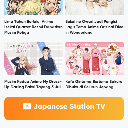
Lima Tahun Berlalu, Anime
Sekai no Owari Jadi Pengisi
Isekai Quartet Resmi Dapatkan
Lagu Tema Anime Orisinal Dive
Musim Ketiga
in Wonderland
Musim Kedua Anime My Dress-
Kafe Gintama Bertema Sakura
Up Darling Bakal Tayang 5 Juli
Dibuka di Seluruh Jepang!
Japanese Station TV