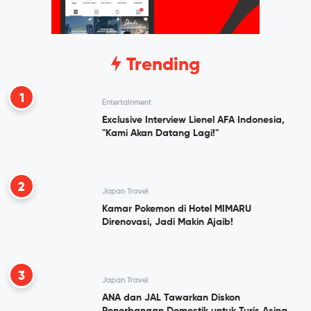
Trending
1
Entertainment
Exclusive Interview Lienel AFA Indonesia,
"Kami Akan Datang Lagi!"
2
Japan Travel
Kamar Pokemon di Hotel MIMARU
Direnovasi, Jadi Makin Ajaib!
3
Japan Travel
ANA dan JAL Tawarkan Diskon
Penerbangan Domestik untuk Turis Asing