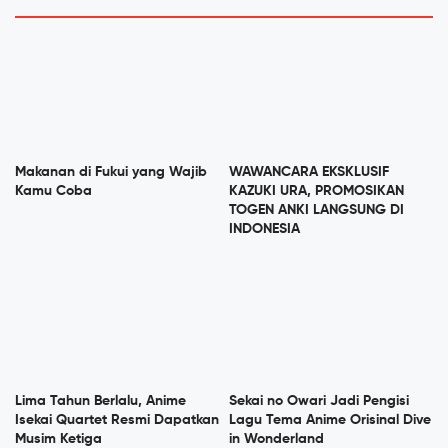
Makanan di Fukui yang Wajib
WAWANCARA EKSKLUSIF
Kamu Coba
KAZUKI URA, PROMOSIKAN
TOGEN ANKI LANGSUNG DI
INDONESIA
Lima Tahun Berlalu, Anime
Sekai no Owari Jadi Pengisi
Isekai Quartet Resmi Dapatkan
Lagu Tema Anime Orisinal Dive
Musim Ketiga
in Wonderland