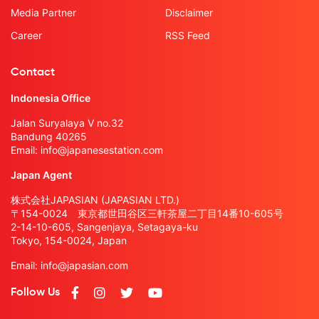
Media Partner
Disclaimer
Career
RSS Feed
Contact
Indonesia Office
Jalan Suryalaya V no.32
Bandung 40265
Email:
info@japanesestation.com
Japan Agent
株式会社JAPASIAN (JAPASIAN LTD.)
〒154-0024 東京都世田谷区三軒茶屋二丁目14番10-605号
2-14-10-605, Sangenjaya, Setagaya-ku
Tokyo, 154-0024, Japan
Email:
info@japasian.com
Follow Us