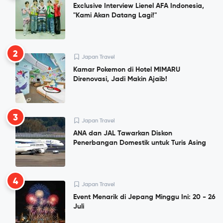
Exclusive Interview Lienel AFA Indonesia,
"Kami Akan Datang Lagi!"
2
Japan Travel
Kamar Pokemon di Hotel MIMARU
Direnovasi, Jadi Makin Ajaib!
3
Japan Travel
ANA dan JAL Tawarkan Diskon
Penerbangan Domestik untuk Turis Asing
4
Japan Travel
Event Menarik di Jepang Minggu Ini: 20 - 26
Juli