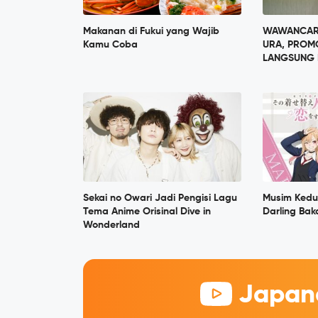
Makanan di Fukui yang Wajib
WAWANCARA
Kamu Coba
URA, PROM
LANGSUNG 
Sekai no Owari Jadi Pengisi Lagu
Musim Kedu
Tema Anime Orisinal Dive in
Darling Bak
Wonderland
Japane