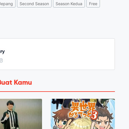
Jepang
Second Season
Season Kedua
Free
ry
Buat Kamu