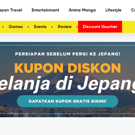
apan Travel
Entertainment
Anime Manga
Lifestyle
C
Games
Events
Review
Discount Voucher