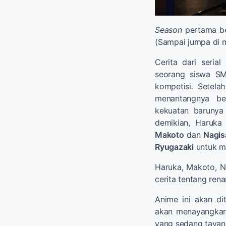
Season
pertama b
(Sampai jumpa di m
Cerita dari seria
seorang siswa SM
kompetisi. Setela
menantangnya be
kekuatan barunya 
demikian, Haruka
Makoto
dan
Nagis
Ryugazaki
untuk m
Haruka, Makoto, 
cerita tentang ren
Anime ini akan di
akan menayangk
yang sedang tayan