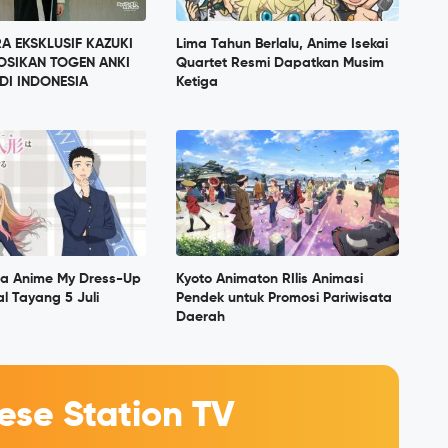
 EKSKLUSIF KAZUKI
Lima Tahun Berlalu, Anime Isekai
OSIKAN TOGEN ANKI
Quartet Resmi Dapatkan Musim
DI INDONESIA
Ketiga
a Anime My Dress-Up
Kyoto Animaton RIlis Animasi
al Tayang 5 Juli
Pendek untuk Promosi Pariwisata
Daerah
se Station TV