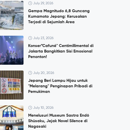
July 29, 2026
Gempa Magnitudo 6,8 Guncang
Kumamoto Jepang: Kerusakan
Terjadi di Sejumlah Area
July 23, 2026
Konser”Cafuné" Centimillimental di
Jakarta Bangkitkan Sisi Emosional
Penonton!
July 20, 2026
Jepang Beri Lampu Hijau untuk
"Melarang" Penginapan Pribadi di
Pemukiman
July 10, 2026
Menelusuri Museum Sastra Endō
Shūsaku, Jejak Novel Silence di
Nagasaki