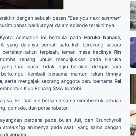
erakhir dengan sebuah pesan "
See you next summer
"
usim panas berikutnya) dalam episode terakhirnya.
l Kyoto Animation ini bermula pada
Haruka Nanase
,
A yang dulunya pernah satu kali berenang secara
h bertahun-tahun terpisah, teman masa kecilnya
Rin
rlomba renang untuk menunjukkan pada Haruka
yang luar biasa. Tidak ingin berakhir dengan cara
 berkumpul kembali bersama mantan rekan timnya
a
, serta mengajak seorang anggota baru bernama
Rei
embentuk Klub Renang SMA Iwatobi.
Nagisa, Rei dan Rin bersama-sama membentuk sebuah
ang, pemuda, dan persahabatan.
tayangkan perdana pada bulan Juli, dan Crunchyroll
an
streaming
animenya pada saat yang sama dengan
g di
Jepang
.