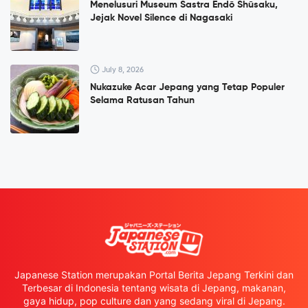
Menelusuri Museum Sastra Endō Shūsaku,
Jejak Novel Silence di Nagasaki
July 8, 2026
Nukazuke Acar Jepang yang Tetap Populer
Selama Ratusan Tahun
Japanese Station merupakan Portal Berita Jepang Terkini dan
Terbesar di Indonesia tentang wisata di Jepang, makanan,
gaya hidup, pop culture dan yang sedang viral di Jepang.