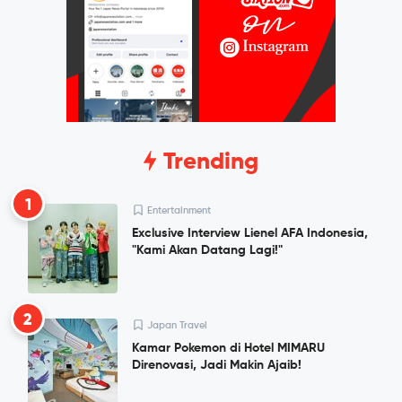
Trending
1
Entertainment
Exclusive Interview Lienel AFA Indonesia,
"Kami Akan Datang Lagi!"
2
Japan Travel
Kamar Pokemon di Hotel MIMARU
Direnovasi, Jadi Makin Ajaib!