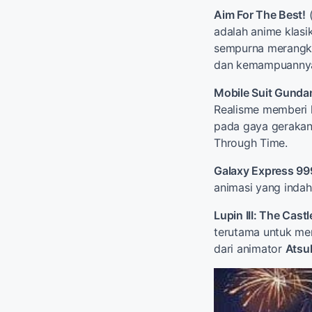
Aim For The Best!
(
adalah anime klasi
sempurna merangku
dan kemampuannya 
Mobile Suit Gund
Realisme memberi
pada gaya gerakan
Through Time.
Galaxy Express 99
animasi yang indah
Lupin III: The Castl
terutama untuk mer
dari animator
Atsu