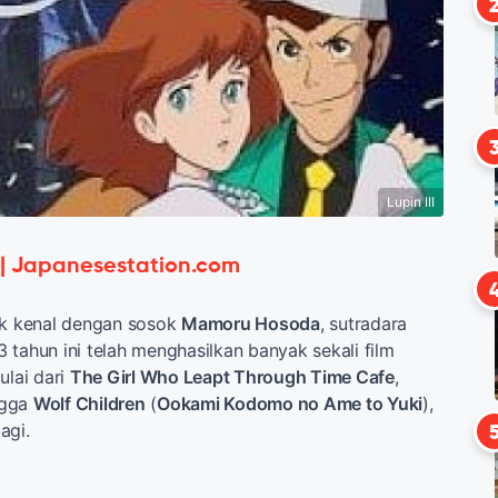
Lupin III
 | Japanesestation.com
ak kenal dengan sosok
Mamoru Hosoda
, sutradara
 tahun ini telah menghasilkan banyak sekali film
ulai dari
The Girl Who Leapt Through Time Cafe
,
ngga
Wolf Children
(
Ookami Kodomo no Ame to Yuki
),
agi.