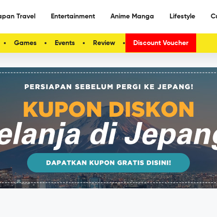
apan Travel
Entertainment
Anime Manga
Lifestyle
C
Games
Events
Review
Discount Voucher