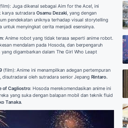
film): Juga dikenal sebagai Aim for the Ace!, ini
k karya sutradara
Osamu Dezaki
, yang dengan
m pendekatan uniknya terhadap visual storytelling
untuk menyingkat cerita menjadi esensinya.
am
: Anime robot yang tidak terasa seperti anime robot.
 kesan mendalam pada Hosoda, dan berpengaruh
 yang digambarkan dalam The Girl Who Leapt
9
(film): Anime ini menampilkan adegan pertempuran
, disutradarai oleh sutradara senior Jepang
Rintaro.
e of Cagliostro
: Hosoda merekomendasikan anime ini
eka yang suka dengan balapan mobil dan teknik fluid
ko Tanaka
.