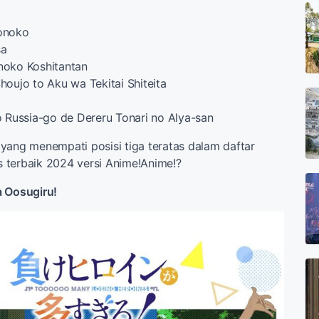
onoko
sa
noko Koshitantan
houjo to Aku wa Tekitai Shiteita
o Russia-go de Dereru Tonari no Alya-san
yang menempati posisi tiga teratas dalam daftar
 terbaik 2024 versi Anime!Anime!?
a Oosugiru!