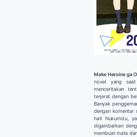
Make Heroine ga O
novel yang saat
menceritakan te
terjerat dengan b
Banyak penggemar 
dengan komentar s
hati Nukumizu, y
digambarkan denga
membuat mata dan h