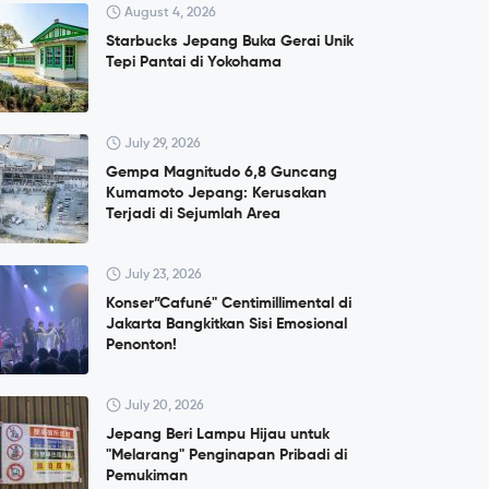
August 4, 2026
Starbucks Jepang Buka Gerai Unik
Tepi Pantai di Yokohama
July 29, 2026
Gempa Magnitudo 6,8 Guncang
Kumamoto Jepang: Kerusakan
Terjadi di Sejumlah Area
July 23, 2026
Konser”Cafuné" Centimillimental di
Jakarta Bangkitkan Sisi Emosional
Penonton!
July 20, 2026
Jepang Beri Lampu Hijau untuk
"Melarang" Penginapan Pribadi di
Pemukiman