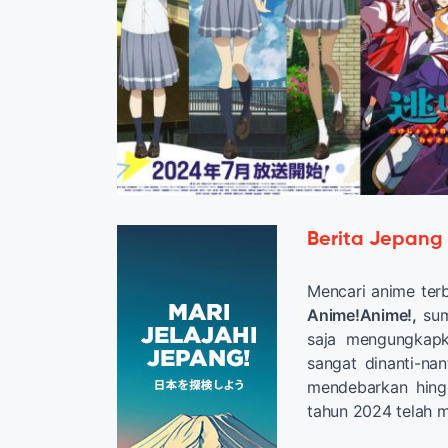
Berita Jepang
Mencari anime ter
Anime!Anime!,
sum
saja mengungkap
sangat dinanti-nan
mendebarkan hing
tahun 2024 telah m