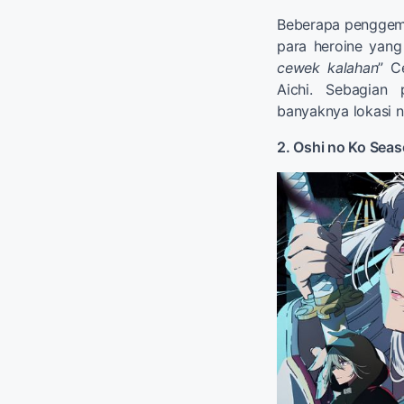
Beberapa penggema
para heroine yang
cewek kalahan
” C
Aichi. Sebagian
banyaknya lokasi 
2. Oshi no Ko Seas