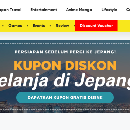
apan Travel
Entertainment
Anime Manga
Lifestyle
C
Games
Events
Review
Discount Voucher