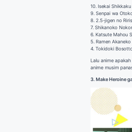
10. Isekai Shikkaku
9. Senpai wa Otok
8. 2.5-jigen no Riri
7. Shikanoko Noko
6. Katsute Mahou S
5. Ramen Akaneko
4. Tokidoki Bosott
Lalu anime apakah 
anime musim panas
3. Make Heroine g