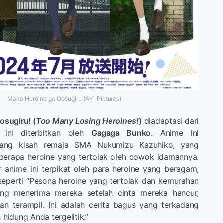
Make Heroine ga Oosugiru (A-1 Pictures)
osugiru! (
Too Many Losing Heroines!
)
diadaptasi dari
 ini diterbitkan oleh
Gagaga Bunko
. Anime ini
ntang kisah remaja SMA Nukumizu Kazuhiko, yang
eberapa heroine yang tertolak oleh cowok idamannya.
anime ini terpikat oleh para heroine yang beragam,
eperti “Pesona heroine yang tertolak dan kemurahan
ang menerima mereka setelah cinta mereka hancur,
n terampil. Ini adalah cerita bagus yang terkadang
idung Anda tergelitik.”