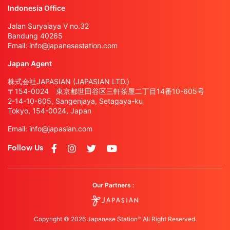
Indonesia Office
Jalan Suryalaya V no.32
Bandung 40265
Email:
info@japanesestation.com
Japan Agent
株式会社JAPASIAN (JAPASIAN LTD.)
〒154-0024 東京都世田谷区三軒茶屋二丁目14番10-605号
2-14-10-605, Sangenjaya, Setagaya-ku
Tokyo, 154-0024, Japan
Email:
info@japasian.com
Follow Us
Our Partners :
Copyright © 2026 Japanese Station™ All Right Reserved.