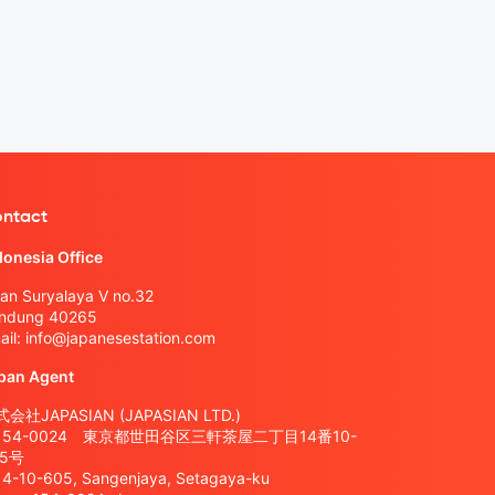
ntact
donesia Office
lan Suryalaya V no.32
ndung 40265
ail:
info@japanesestation.com
pan Agent
会社JAPASIAN (JAPASIAN LTD.)
154-0024 東京都世田谷区三軒茶屋二丁目14番10-
05号
14-10-605, Sangenjaya, Setagaya-ku