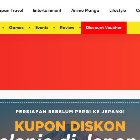
apan Travel
Entertainment
Anime Manga
Lifestyle
C
Games
Events
Review
Discount Voucher