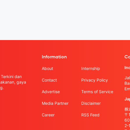
Information
Co
In
About
Internship
Terkini dan
Ja
Contact
Privacy Policy
 makanan, gaya
Ba
g.
Em
Advertise
Terms of Service
Ja
Media Partner
Disclaimer
株式
〒
Career
RSS Feed
6
2-