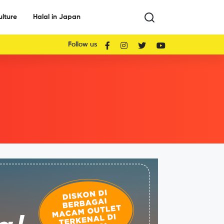
ulture
Halal in Japan
Follow us