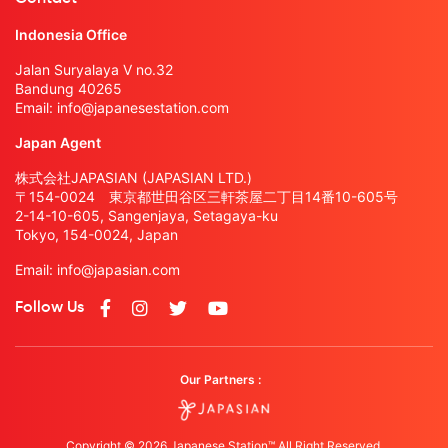
Indonesia Office
Jalan Suryalaya V no.32
Bandung 40265
Email:
info@japanesestation.com
Japan Agent
株式会社JAPASIAN (JAPASIAN LTD.)
〒154-0024 東京都世田谷区三軒茶屋二丁目14番10-605号
2-14-10-605, Sangenjaya, Setagaya-ku
Tokyo, 154-0024, Japan
Email:
info@japasian.com
Follow Us
Our Partners :
Copyright © 2026 Japanese Station™ All Right Reserved.