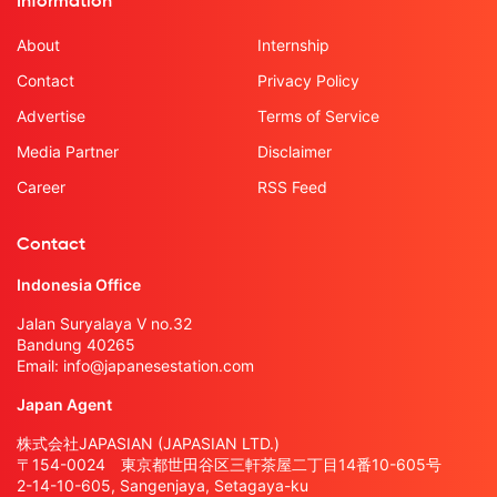
Information
About
Internship
Contact
Privacy Policy
Advertise
Terms of Service
Media Partner
Disclaimer
Career
RSS Feed
Contact
Indonesia Office
Jalan Suryalaya V no.32
Bandung 40265
Email:
info@japanesestation.com
Japan Agent
株式会社JAPASIAN (JAPASIAN LTD.)
〒154-0024 東京都世田谷区三軒茶屋二丁目14番10-605号
2-14-10-605, Sangenjaya, Setagaya-ku