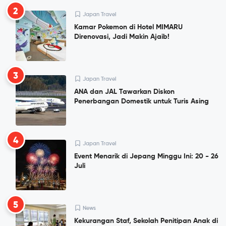
2
Japan Travel
Kamar Pokemon di Hotel MIMARU
Direnovasi, Jadi Makin Ajaib!
3
Japan Travel
ANA dan JAL Tawarkan Diskon
Penerbangan Domestik untuk Turis Asing
4
Japan Travel
Event Menarik di Jepang Minggu Ini: 20 - 26
Juli
5
News
Kekurangan Staf, Sekolah Penitipan Anak di