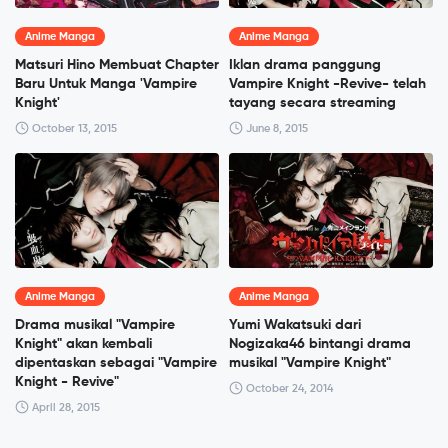
Anime Manga
Anime Manga
Matsuri Hino Membuat Chapter
Iklan drama panggung
Baru Untuk Manga 'Vampire
Vampire Knight -Revive- telah
Knight'
tayang secara streaming
October 13, 2015
June 8, 2015
Anime Manga
Anime Manga
Drama musikal "Vampire
Yumi Wakatsuki dari
Knight" akan kembali
Nogizaka46 bintangi drama
dipentaskan sebagai "Vampire
musikal "Vampire Knight"
Knight - Revive"
October 24, 2014
April 28, 2015