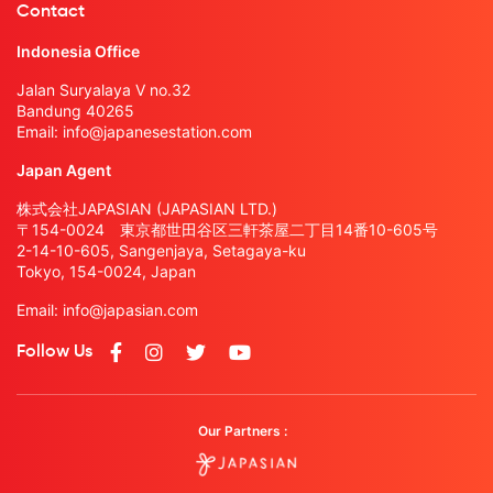
Contact
Indonesia Office
Jalan Suryalaya V no.32
Bandung 40265
Email:
info@japanesestation.com
Japan Agent
株式会社JAPASIAN (JAPASIAN LTD.)
〒154-0024 東京都世田谷区三軒茶屋二丁目14番10-605号
2-14-10-605, Sangenjaya, Setagaya-ku
Tokyo, 154-0024, Japan
Email:
info@japasian.com
Follow Us
Our Partners :