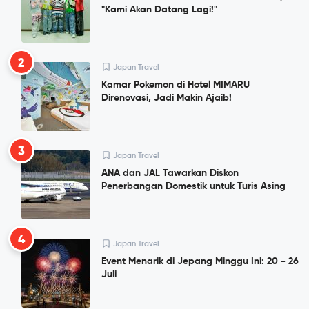
"Kami Akan Datang Lagi!"
2
Japan Travel
Kamar Pokemon di Hotel MIMARU
Direnovasi, Jadi Makin Ajaib!
3
Japan Travel
ANA dan JAL Tawarkan Diskon
Penerbangan Domestik untuk Turis Asing
4
Japan Travel
Event Menarik di Jepang Minggu Ini: 20 - 26
Juli