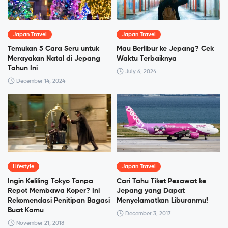
Japan Travel
Japan Travel
Temukan 5 Cara Seru untuk
Mau Berlibur ke Jepang? Cek
Merayakan Natal di Jepang
Waktu Terbaiknya
Tahun Ini
July 6, 2024
December 14, 2024
Lifestyle
Japan Travel
Ingin Keliling Tokyo Tanpa
Cari Tahu Tiket Pesawat ke
Repot Membawa Koper? Ini
Jepang yang Dapat
Rekomendasi Penitipan Bagasi
Menyelamatkan Liburanmu!
Buat Kamu
December 3, 2017
November 21, 2018