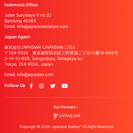
Indonesia Office
Jalan Suryalaya V no.32
Bandung 40265
Email:
info@japanesestation.com
Japan Agent
株式会社JAPASIAN (JAPASIAN LTD.)
〒154-0024 東京都世田谷区三軒茶屋二丁目14番10-605号
2-14-10-605, Sangenjaya, Setagaya-ku
Tokyo, 154-0024, Japan
Email:
info@japasian.com
Follow Us
Our Partners :
Copyright © 2026 Japanese Station™ All Right Reserved.