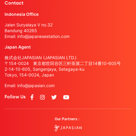
Contact
Indonesia Office
Jalan Suryalaya V no.32
Bandung 40265
Email:
info@japanesestation.com
Japan Agent
株式会社JAPASIAN (JAPASIAN LTD.)
〒154-0024 東京都世田谷区三軒茶屋二丁目14番10-605号
2-14-10-605, Sangenjaya, Setagaya-ku
Tokyo, 154-0024, Japan
Email:
info@japasian.com
Follow Us
Our Partners :