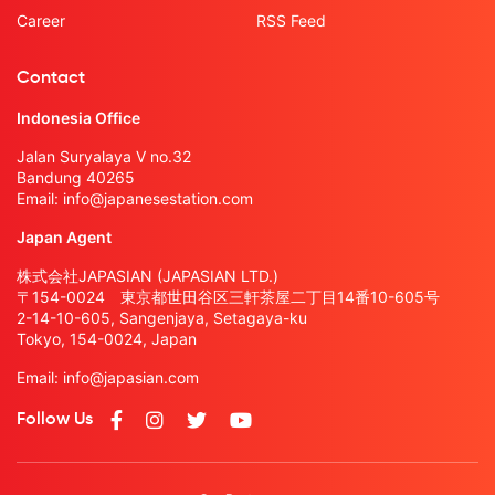
Career
RSS Feed
Contact
Indonesia Office
Jalan Suryalaya V no.32
Bandung 40265
Email:
info@japanesestation.com
Japan Agent
株式会社JAPASIAN (JAPASIAN LTD.)
〒154-0024 東京都世田谷区三軒茶屋二丁目14番10-605号
2-14-10-605, Sangenjaya, Setagaya-ku
Tokyo, 154-0024, Japan
Email:
info@japasian.com
Follow Us