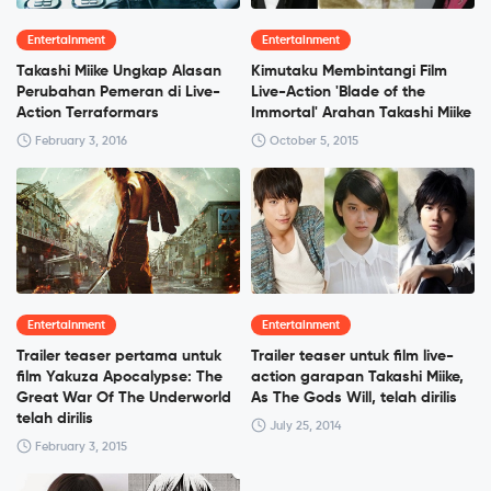
Entertainment
Entertainment
Takashi Miike Ungkap Alasan
Kimutaku Membintangi Film
Perubahan Pemeran di Live-
Live-Action 'Blade of the
Action Terraformars
Immortal' Arahan Takashi Miike
February 3, 2016
October 5, 2015
Entertainment
Entertainment
Trailer teaser pertama untuk
Trailer teaser untuk film live-
film Yakuza Apocalypse: The
action garapan Takashi Miike,
Great War Of The Underworld
As The Gods Will, telah dirilis
telah dirilis
July 25, 2014
February 3, 2015