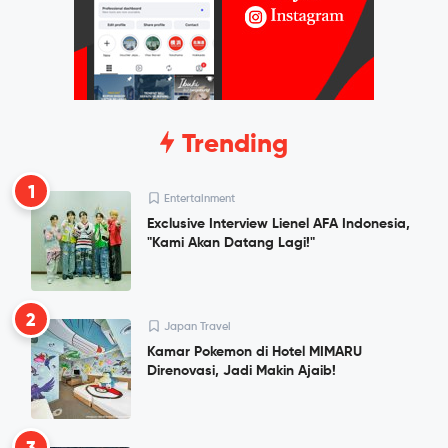
Trending
1
Entertainment
Exclusive Interview Lienel AFA Indonesia,
"Kami Akan Datang Lagi!"
2
Japan Travel
Kamar Pokemon di Hotel MIMARU
Direnovasi, Jadi Makin Ajaib!