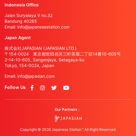
Indonesia Office
Jalan Suryalaya V no.32
Bandung 40265
Email:
info@japanesestation.com
Japan Agent
株式会社JAPASIAN (JAPASIAN LTD.)
〒154-0024 東京都世田谷区三軒茶屋二丁目14番10-605号
2-14-10-605, Sangenjaya, Setagaya-ku
Tokyo, 154-0024, Japan
Email:
info@japasian.com
Follow Us
Our Partners :
Copyright © 2026 Japanese Station™ All Right Reserved.