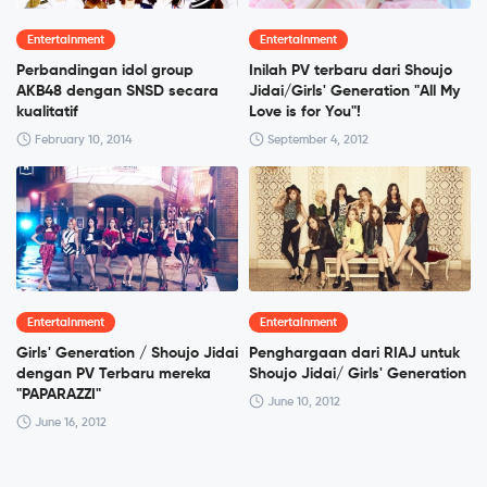
Entertainment
Entertainment
Perbandingan idol group
Inilah PV terbaru dari Shoujo
AKB48 dengan SNSD secara
Jidai/Girls' Generation "All My
kualitatif
Love is for You"!
February 10, 2014
September 4, 2012
Entertainment
Entertainment
Girls' Generation / Shoujo Jidai
Penghargaan dari RIAJ untuk
dengan PV Terbaru mereka
Shoujo Jidai/ Girls' Generation
"PAPARAZZI"
June 10, 2012
June 16, 2012