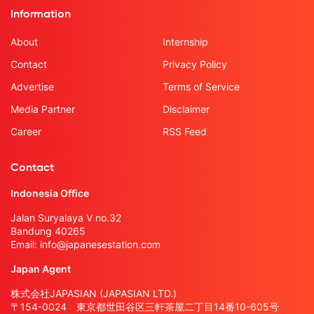
Information
About
Internship
Contact
Privacy Policy
Advertise
Terms of Service
Media Partner
Disclaimer
Career
RSS Feed
Contact
Indonesia Office
Jalan Suryalaya V no.32
Bandung 40265
Email:
info@japanesestation.com
Japan Agent
株式会社JAPASIAN (JAPASIAN LTD.)
〒154-0024 東京都世田谷区三軒茶屋二丁目14番10-605号