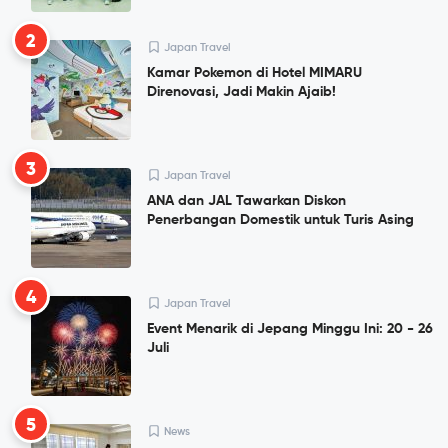
2
Japan Travel
Kamar Pokemon di Hotel MIMARU
Direnovasi, Jadi Makin Ajaib!
3
Japan Travel
ANA dan JAL Tawarkan Diskon
Penerbangan Domestik untuk Turis Asing
4
Japan Travel
Event Menarik di Jepang Minggu Ini: 20 - 26
Juli
5
News