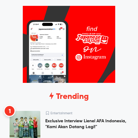
Trending
1
Entertainment
Exclusive Interview Lienel AFA Indonesia,
"Kami Akan Datang Lagi!"