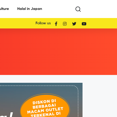
ulture
Halal in Japan
Follow us