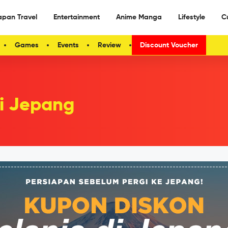
apan Travel
Entertainment
Anime Manga
Lifestyle
C
Games
Events
Review
Discount Voucher
Di Jepang