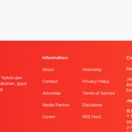
Information
Co
In
About
Internship
Terkini dan
Ja
Contact
Privacy Policy
 makanan, gaya
Ba
g.
Em
Advertise
Terms of Service
Ja
Media Partner
Disclaimer
株式
〒
Career
RSS Feed
6
2-