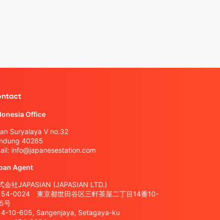
ntact
donesia Office
lan Suryalaya V no.32
ndung 40265
ail:
info@japanesestation.com
pan Agent
会社JAPASIAN (JAPASIAN LTD.)
154-0024 東京都世田谷区三軒茶屋二丁目14番10-
05号
14-10-605, Sangenjaya, Setagaya-ku