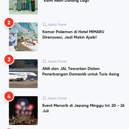
"Kami Akan Datang Lagi!"
2
Japan Travel
Kamar Pokemon di Hotel MIMARU
Direnovasi, Jadi Makin Ajaib!
3
Japan Travel
ANA dan JAL Tawarkan Diskon
Penerbangan Domestik untuk Turis Asing
4
Japan Travel
Event Menarik di Jepang Minggu Ini: 20 - 26
Juli