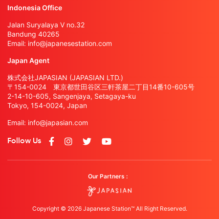
Indonesia Office
Jalan Suryalaya V no.32
Bandung 40265
Email:
info@japanesestation.com
Japan Agent
株式会社JAPASIAN (JAPASIAN LTD.)
〒154-0024 東京都世田谷区三軒茶屋二丁目14番10-605号
2-14-10-605, Sangenjaya, Setagaya-ku
Tokyo, 154-0024, Japan
Email:
info@japasian.com
Follow Us
Our Partners :
Copyright © 2026 Japanese Station™ All Right Reserved.