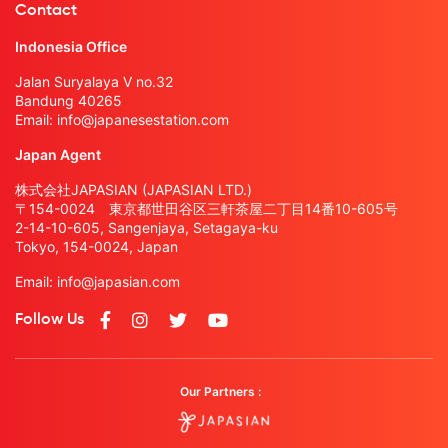
Contact
Indonesia Office
Jalan Suryalaya V no.32
Bandung 40265
Email:
info@japanesestation.com
Japan Agent
株式会社JAPASIAN (JAPASIAN LTD.)
〒154-0024 東京都世田谷区三軒茶屋二丁目14番10-605号
2-14-10-605, Sangenjaya, Setagaya-ku
Tokyo, 154-0024, Japan
Email:
info@japasian.com
Follow Us
Our Partners :