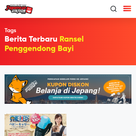
Tags
Berita Terbaru
Ransel
Penggendong Bayi