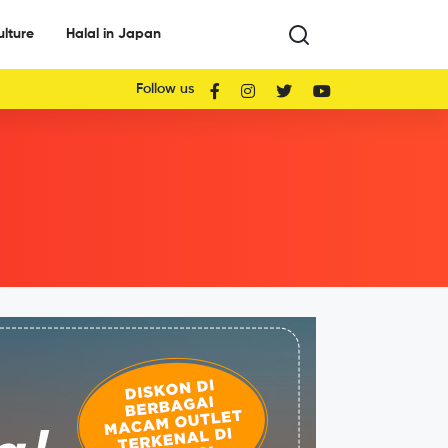
ulture
Halal in Japan
Follow us