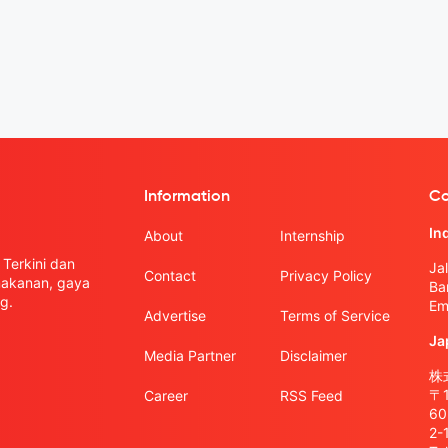
Information
Co
In
About
Internship
Terkini dan
Ja
Contact
Privacy Policy
 makanan, gaya
Ba
g.
Em
Advertise
Terms of Service
Ja
Media Partner
Disclaimer
株式
〒
Career
RSS Feed
6
2-