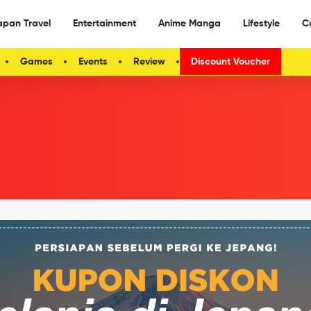
apan Travel
Entertainment
Anime Manga
Lifestyle
C
Games
Events
Review
Discount Voucher