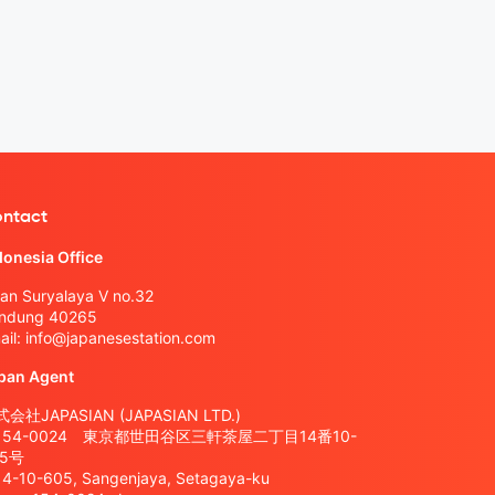
ntact
donesia Office
lan Suryalaya V no.32
ndung 40265
ail:
info@japanesestation.com
pan Agent
会社JAPASIAN (JAPASIAN LTD.)
154-0024 東京都世田谷区三軒茶屋二丁目14番10-
05号
14-10-605, Sangenjaya, Setagaya-ku