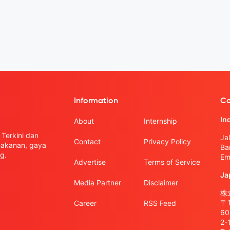
Information
Co
In
About
Internship
Terkini dan
Ja
Contact
Privacy Policy
 makanan, gaya
Ba
g.
Em
Advertise
Terms of Service
Ja
Media Partner
Disclaimer
株式
〒
Career
RSS Feed
6
2-