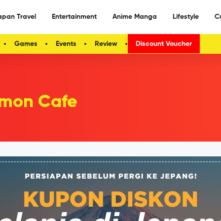
apan Travel
Entertainment
Anime Manga
Lifestyle
C
Games
Events
Review
Discount Voucher
mon Cafe