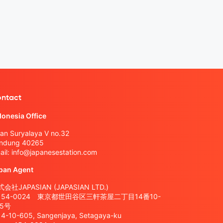
ntact
donesia Office
lan Suryalaya V no.32
ndung 40265
ail:
info@japanesestation.com
pan Agent
会社JAPASIAN (JAPASIAN LTD.)
154-0024 東京都世田谷区三軒茶屋二丁目14番10-
05号
14-10-605, Sangenjaya, Setagaya-ku