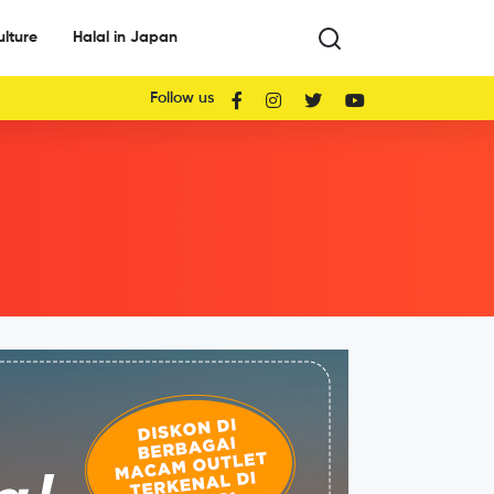
ulture
Halal in Japan
Follow us