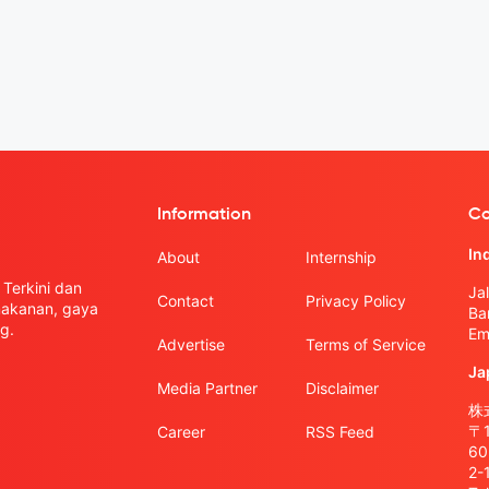
Information
Co
In
About
Internship
Terkini dan
Ja
Contact
Privacy Policy
 makanan, gaya
Ba
g.
Em
Advertise
Terms of Service
Ja
Media Partner
Disclaimer
株式
〒
Career
RSS Feed
6
2-