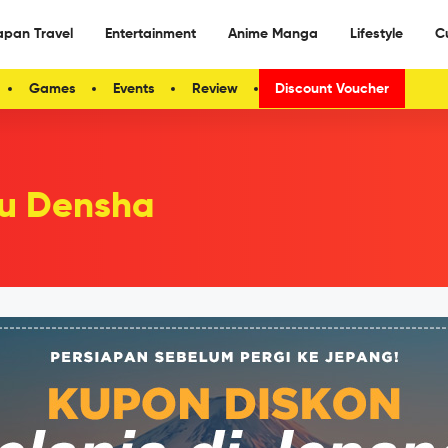
apan Travel
Entertainment
Anime Manga
Lifestyle
C
Games
Events
Review
Discount Voucher
u Densha