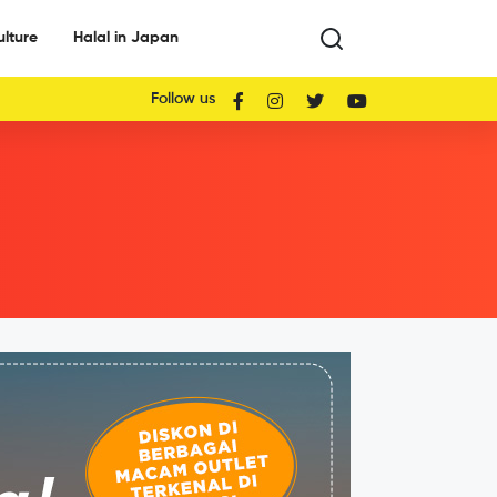
ulture
Halal in Japan
Follow us