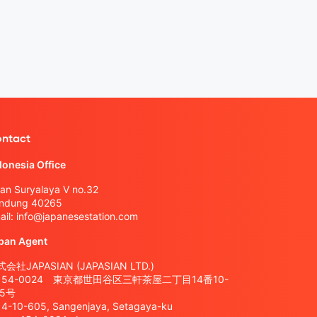
ntact
donesia Office
lan Suryalaya V no.32
ndung 40265
ail:
info@japanesestation.com
pan Agent
会社JAPASIAN (JAPASIAN LTD.)
154-0024 東京都世田谷区三軒茶屋二丁目14番10-
05号
14-10-605, Sangenjaya, Setagaya-ku