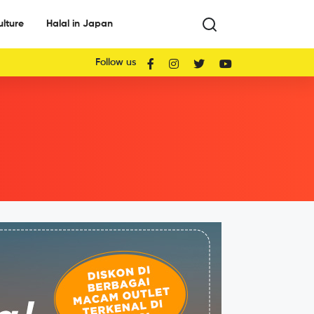
ulture
Halal in Japan
Follow us