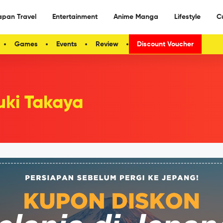
apan Travel
Entertainment
Anime Manga
Lifestyle
C
Games
Events
Review
Discount Voucher
uki Takaya