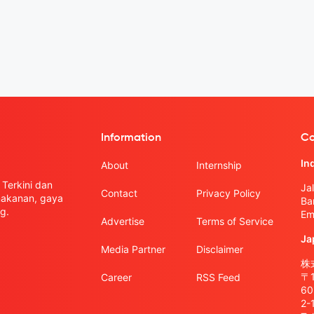
Information
Co
In
About
Internship
Terkini dan
Ja
Contact
Privacy Policy
 makanan, gaya
Ba
g.
Em
Advertise
Terms of Service
Ja
Media Partner
Disclaimer
株式
〒
Career
RSS Feed
6
2-