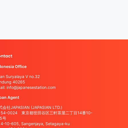
ntact
donesia Office
lan Suryalaya V no.32
ndung 40265
ail:
info@japanesestation.com
pan Agent
会社JAPASIAN (JAPASIAN LTD.)
154-0024 東京都世田谷区三軒茶屋二丁目14番10-
05号
14-10-605, Sangenjaya, Setagaya-ku